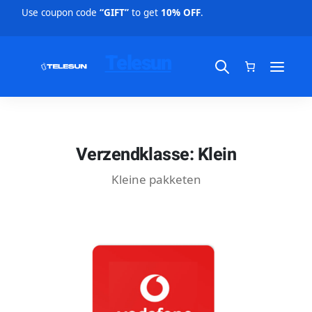
Use coupon code
“GIFT”
to get
10% OFF
.
Telesun
Verzendklasse:
Klein
Kleine pakketen