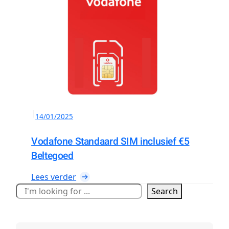
|
14/01/2025
Vodafone Standaard SIM inclusief €5
Beltegoed
:
Lees verder
V
Z
Search
o
o
d
e
a
k