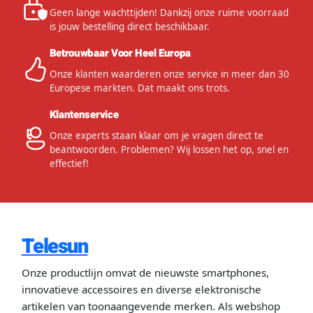
c
Geen lange wachttijden! Dankzij onze ruime voorraad
l
is jouw bestelling direct beschikbaar.
u
s
Betrouwbaar Voor Heel Europa
i
Onze klanten waarderen onze service in meer dan 30
e
Europese markten. Dat maakt ons trots.
f
Klantenservice
€
5
Onze experts staan klaar om je vragen direct te
beantwoorden. Problemen? Wij lossen het op, snel en
B
effectief!
e
l
t
e
g
Telesun
o
e
Onze productlijn omvat de nieuwste smartphones,
d
innovatieve accessoires en diverse elektronische
artikelen van toonaangevende merken. Als webshop