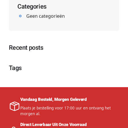
f
e
Categories
o
n
Geen categorieën
n
e
S
t
a
Recent posts
n
d
a
Tags
a
r
d
S
Vandaag Besteld, Morgen Geleverd
I
M
Plaats je bestelling voor 17:00 uur en ontvang het
morgen al.
i
n
Direct Leverbaar Uit Onze Voorraad