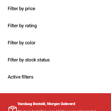
n
p
o
c
t
r
d
Filter by price
t
e
o
u
e
n
d
c
n
u
t
c
e
Filter by rating
t
n
e
n
Filter by color
Filter by stock status
Active filters
Vandaag Besteld, Morgen Geleverd