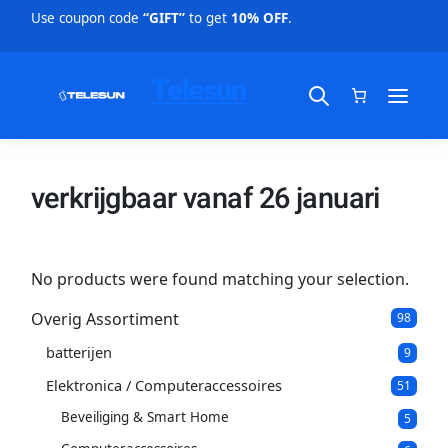
Use coupon code
“GIFT”
to get
10% OFF
.
Telesun
verkrijgbaar vanaf 26 januari
No products were found matching your selection.
Overig Assortiment
9
98
8
batterijen
9
p
9
p
r
Elektronica / Computeraccessoires
5
51
r
o
1
o
d
Beveiliging & Smart Home
5
5
p
d
u
p
r
u
c