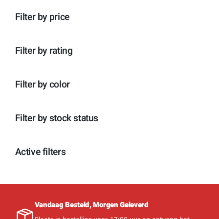
n
p
o
c
t
r
d
Filter by price
t
e
o
u
e
n
d
c
n
u
t
c
e
Filter by rating
t
n
e
n
Filter by color
Filter by stock status
Active filters
Vandaag Besteld, Morgen Geleverd