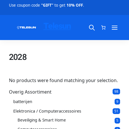
Use coupon code
“GIFT”
to get
10% OFF
.
Telesun
2028
No products were found matching your selection.
Overig Assortiment
9
98
8
batterijen
9
p
9
p
r
Elektronica / Computeraccessoires
5
51
r
o
1
o
d
Beveiliging & Smart Home
5
5
p
d
u
p
r
u
c