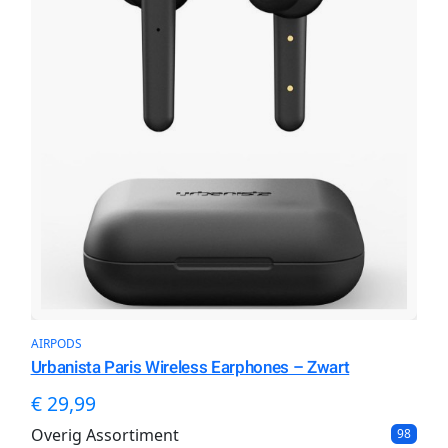
AIRPODS
Urbanista Paris Wireless Earphones – Zwart
€
29,99
Overig Assortiment
9
98