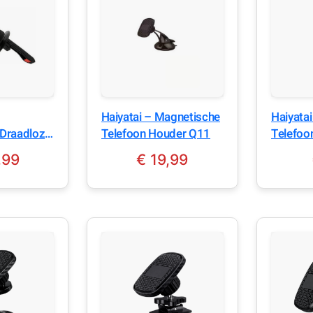
Haiyatai – Magnetische
Haiyata
Draadloze
Telefoon Houder Q11
Telefoo
 – 15W
,99
€
19,99