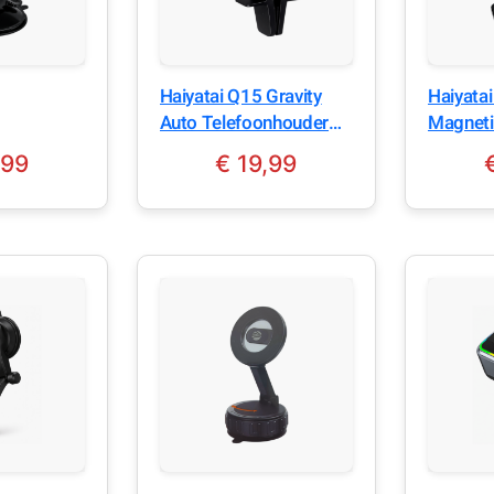
Haiyatai Q15 Gravity
Haiyata
Auto Telefoonhouder
Magneti
voor Smartphone Zwart
Smartp
,99
€
19,99
Houder
voor Au