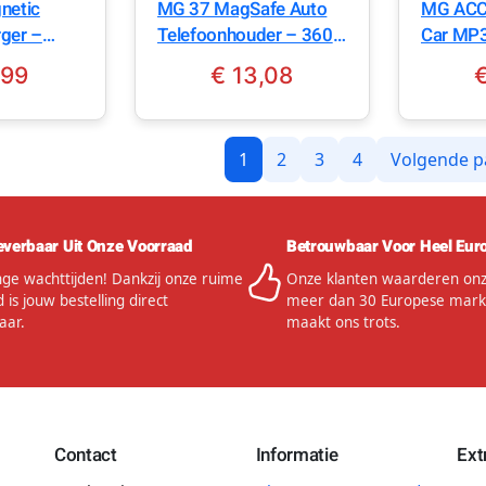
netic
MG 37 MagSafe Auto
MG ACC
rger –
Telefoonhouder – 360°
Car MP3
ar –
draaibaar – Zwart
– 20W –
,99
€
13,08
ouder
1
2
3
4
Volgende p
everbaar Uit Onze Voorraad
Betrouwbaar Voor Heel Eur
ge wachttijden! Dankzij onze ruime
Onze klanten waarderen onze
 is jouw bestelling direct
meer dan 30 Europese mark
aar.
maakt ons trots.
Contact
Informatie
Ext