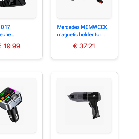
i Q17
Mercedes MEMWCCK
sche
magnetic holder for
hone Houder
window black Silver
€
19,99
€
37,21
to Zwart
Stars MagSafe