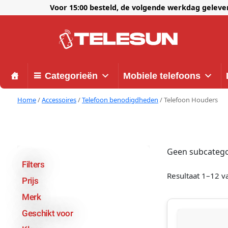
Voor 15:00 besteld, de volgende werkdag gelev
Categorieën
Mobiele telefoons
Home
/
Accessoires
/
Telefoon benodigdheden
/ Telefoon Houders
Geen subcatego
Filters
Resultaat 1–12 v
Prijs
Merk
Geschikt voor