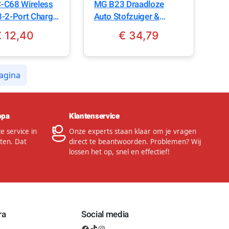
-C68 Wireless
MG B23 Draadloze
-2-Port Charge
Auto Stofzuiger &
 Zwart
Blazer 2in1 – 80W –
€
12,40
€
34,79
Met 6 Opzetstukken –
Zwart/Grijs
agina
opa
Klantenservice
 service in
Onze experts staan klaar om je vragen
ten. Dat
direct te beantwoorden. Problemen? Wij
lossen het op, snel en effectief!
ra
Social media
Facebook
TikTok
Instagram