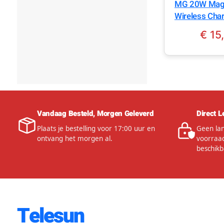
MG 20W Mag
Wireless Cha
360° Draaiba
€
15
Dashboard &
Windshield H
Vandaag Besteld, Morgen Geleverd
Direct L
Plaats je bestelling voor 17:00 uur en
Geen lan
ontvang het morgen al.
voorraad
beschikb
Telesun