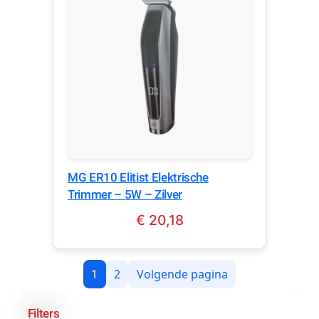
MG ER10 Elitist Elektrische
Trimmer – 5W – Zilver
€
20,18
1
2
Volgende pagina
Filters