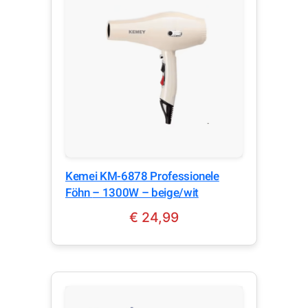
Kemei KM-6878 Professionele
Föhn – 1300W – beige/wit
€
24,99