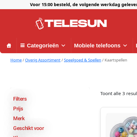
Voor 15:00 besteld, de volgende werkdag gelev
Categorieën
Mobiele telefoons
Home
/
Overig Assortiment
/
Speelgoed & Spellen
/ Kaartspellen
Toont alle 3 resu
Filters
Prijs
Merk
Geschikt voor