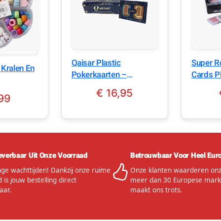
Qaisar Plastic
Super R
Kralen En
Pokerkaarten –
Cards Pl
Speelkaarten
speelka
€
16,95
volwassenen
deck –
99
waterpr
everbaar Uit Onze Voorraad
Betrouwbaar Voor Heel Eur
ge wachttijden! Dankzij onze ruime
Onze klanten waarderen onze
 is jouw bestelling direct
meer dan 30 Europese mark
aar.
maakt ons trots.