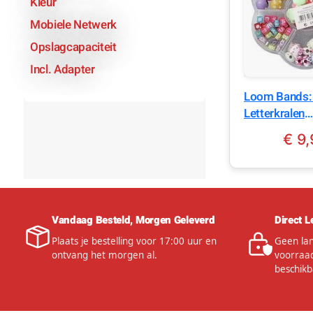
Kleur
Mobiele Netwerk
Opslagcapaciteit
Incl. Adapter
Loom Bands: 
Letterkralen
Sorteerdoos
€
9,
Vandaag Besteld, Morgen Geleverd
Direct L
Plaats je bestelling voor 17:00 uur en
Geen lan
ontvang het morgen al.
voorraad
beschikb