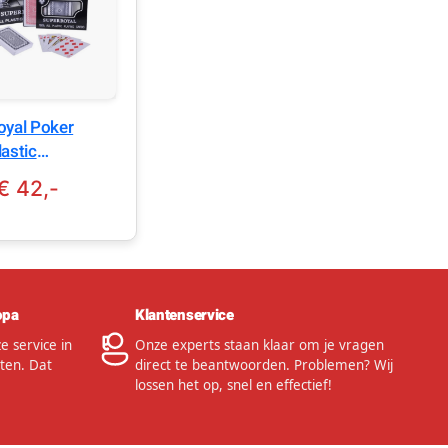
oyal Poker
astic
arten – Dubbel
€ 42,-
 100%
oof
opa
Klantenservice
 service in
Onze experts staan klaar om je vragen
ten. Dat
direct te beantwoorden. Problemen? Wij
lossen het op, snel en effectief!