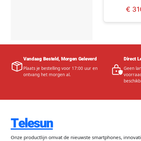
LIGHTGRAY
€ 31
Vandaag Besteld, Morgen Geleverd
Direct L
Plaats je bestelling voor 17:00 uur en
Geen lan
ontvang het morgen al.
voorraad
beschikb
Telesun
Onze productlijn omvat de nieuwste smartphones, innovat