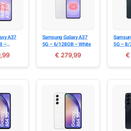
axy A37
Samsung Galaxy A37
Samsun
B –
5G – 6/128GB – White
5G – 8
Awesom
,99
€
279,99
€