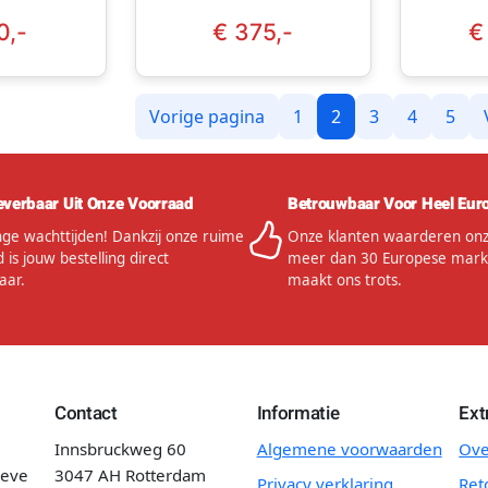
Awesome Lightgray
0,-
€ 375,-
€
Vorige pagina
1
2
3
4
5
everbaar Uit Onze Voorraad
Betrouwbaar Voor Heel Eur
ge wachttijden! Dankzij onze ruime
Onze klanten waarderen onze
 is jouw bestelling direct
meer dan 30 Europese mark
aar.
maakt ons trots.
Contact
Informatie
Ext
Innsbruckweg 60
Algemene voorwaarden
Ove
ieve
3047 AH Rotterdam
Privacy verklaring
Ret