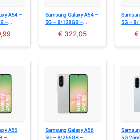
axy A54 –
Samsung Galaxy A54 –
Samsung
GB –
5G – 8/128GB –
5G – 8/128GB –
phite
Awesome White
Awesom
,99
€
322,05
€
axy A56
Samsung Galaxy A56
Samsun
B –
5G – 8/256GB –
5G 256G