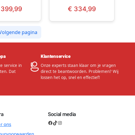
Awesome Lilac
399,99
€
334,99
Volgende pagina
opa
Klantenservice
 service in
Onze experts staan klaar om je vragen
ten. Dat
direct te beantwoorden. Problemen? Wij
lossen het op, snel en effectief!
ra
Social media
Facebook
TikTok
Instagram
r ons
ourvoorwaarden