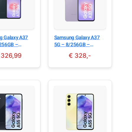
g Galaxy A37
Samsung Galaxy A37
/256GB –
5G – 8/256GB –
e Graygreen
Awesome Lavender
326,99
€ 328,-