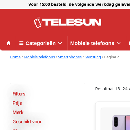
Voor 15:00 besteld, de volgende werkdag gelev
Categorieën
Mobiele telefoons
Home
/
Mobiele telefoons
/
Smartphones
/
Samsung
/ Pagina 2
Resultaat 13–24 
Filters
Prijs
Merk
Geschikt voor