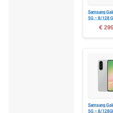
Samsung Gal
5G – 8/128 
Awesome Gra
€
299
Samsung Gal
5G – 8/128G