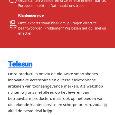
Onze klanten waarderen onze service in meer dan 30
Europese markten. Dat maakt ons trots.
Klantenservice
Onze experts staan klaar om je vragen direct te
beantwoorden. Problemen? Wij lossen het op, snel en
effectief!
Telesun
Onze productlijn omvat de nieuwste smartphones,
innovatieve accessoires en diverse elektronische
artikelen van toonaangevende merken. Als webshop
richten wij ons niet alleen op het leveren van
betrouwbare producten, maar ook op het bieden van
uitstekende klantenservice en scherpe prijzen, zodat jij
altijd de beste deal krijgt.