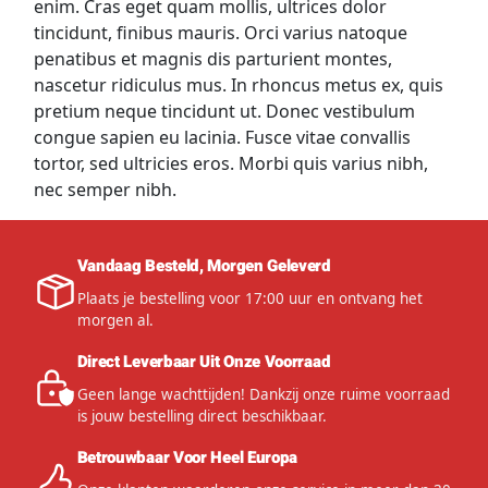
enim. Cras eget quam mollis, ultrices dolor
tincidunt, finibus mauris. Orci varius natoque
penatibus et magnis dis parturient montes,
nascetur ridiculus mus. In rhoncus metus ex, quis
pretium neque tincidunt ut. Donec vestibulum
congue sapien eu lacinia. Fusce vitae convallis
tortor, sed ultricies eros. Morbi quis varius nibh,
nec semper nibh.
Vandaag Besteld, Morgen Geleverd
Plaats je bestelling voor 17:00 uur en ontvang het
morgen al.
Direct Leverbaar Uit Onze Voorraad
Geen lange wachttijden! Dankzij onze ruime voorraad
is jouw bestelling direct beschikbaar.
Betrouwbaar Voor Heel Europa