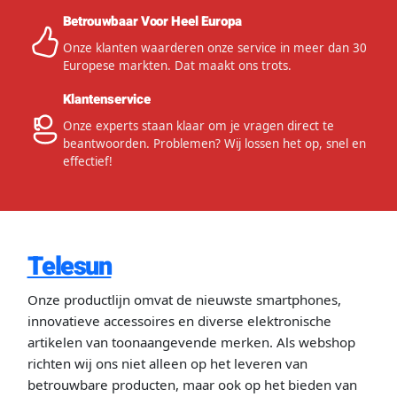
Betrouwbaar Voor Heel Europa
Onze klanten waarderen onze service in meer dan 30
Europese markten. Dat maakt ons trots.
Klantenservice
Onze experts staan klaar om je vragen direct te
beantwoorden. Problemen? Wij lossen het op, snel en
effectief!
Telesun
Onze productlijn omvat de nieuwste smartphones,
innovatieve accessoires en diverse elektronische
artikelen van toonaangevende merken. Als webshop
richten wij ons niet alleen op het leveren van
betrouwbare producten, maar ook op het bieden van