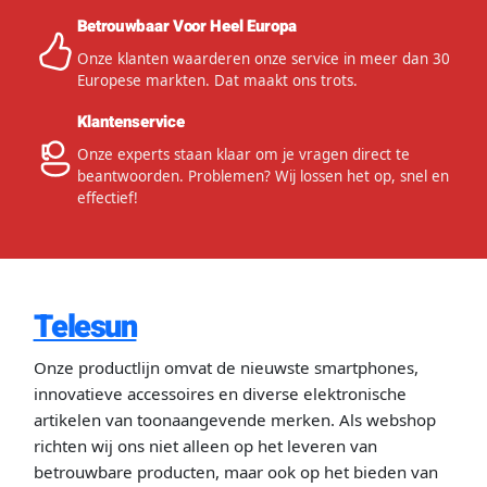
Betrouwbaar Voor Heel Europa
Onze klanten waarderen onze service in meer dan 30
Europese markten. Dat maakt ons trots.
Klantenservice
Onze experts staan klaar om je vragen direct te
beantwoorden. Problemen? Wij lossen het op, snel en
effectief!
Telesun
Onze productlijn omvat de nieuwste smartphones,
innovatieve accessoires en diverse elektronische
artikelen van toonaangevende merken. Als webshop
richten wij ons niet alleen op het leveren van
betrouwbare producten, maar ook op het bieden van