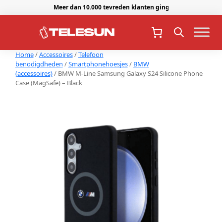
Meer dan 10.000 tevreden klanten gingen je voor.
Home
/
Accessoires
/
Telefoon
benodigdheden
/
Smartphonehoesjes
/
BMW
(accessoires)
/ BMW M-Line Samsung Galaxy S24 Silicone Phone
Case (MagSafe) – Black