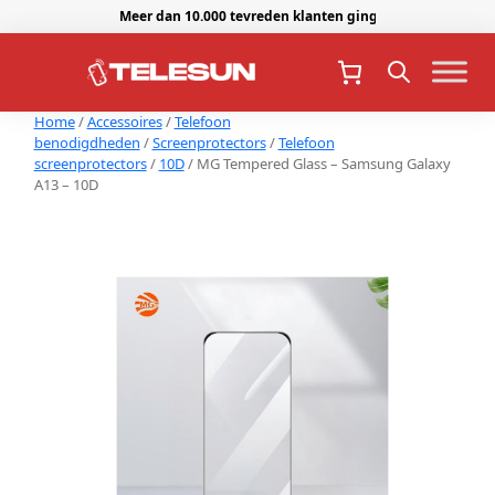
Meer dan 10.000 tevreden klanten gingen je voor.
Home
/
Accessoires
/
Telefoon
benodigdheden
/
Screenprotectors
/
Telefoon
screenprotectors
/
10D
/ MG Tempered Glass – Samsung Galaxy
A13 – 10D