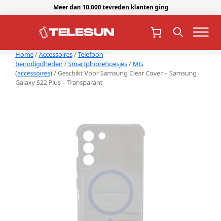
Meer dan 10.000 tevreden klanten gingen je voor.
Home
/
Accessoires
/
Telefoon
benodigdheden
/
Smartphonehoesjes
/
MG
(accessoires)
/ Geschikt Voor Samsung Clear Cover – Samsung
Galaxy S22 Plus – Transparant