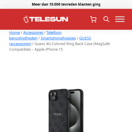
Meer dan 10.000 tevreden klanten gingen je voor.
Home
/
Accessoires
/
Telefoon
benodigdheden
/
Smartphonehoesjes
/
GUESS
(accessoires)
/ Guess 4G Colored Ring Back Case (MagSafe
Compatible) – Apple iPhone 15