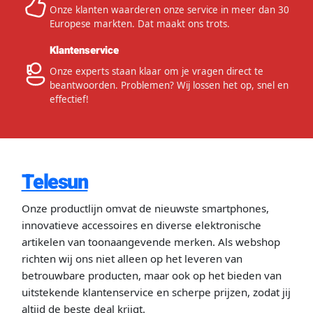
Onze klanten waarderen onze service in meer dan 30
Europese markten. Dat maakt ons trots.
Klantenservice
Onze experts staan klaar om je vragen direct te
beantwoorden. Problemen? Wij lossen het op, snel en
effectief!
Telesun
Onze productlijn omvat de nieuwste smartphones,
innovatieve accessoires en diverse elektronische
artikelen van toonaangevende merken. Als webshop
richten wij ons niet alleen op het leveren van
betrouwbare producten, maar ook op het bieden van
uitstekende klantenservice en scherpe prijzen, zodat jij
altijd de beste deal krijgt.