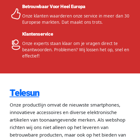
Betrouwbaar Voor Heel Europa
Onze klanten waarderen onze service in meer dan 30
Europese markten. Dat maakt ons trots.
Klantenservice
Onze experts staan klaar om je vragen direct te
beantwoorden. Problemen? Wij lossen het op, snel en
effectief!
Telesun
Onze productlijn omvat de nieuwste smartphones,
innovatieve accessoires en diverse elektronische
artikelen van toonaangevende merken. Als webshop
richten wij ons niet alleen op het leveren van
betrouwbare producten, maar ook op het bieden van