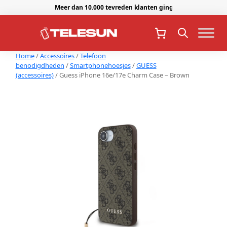
Meer dan 10.000 tevreden klanten gingen je voor.
Home
/
Accessoires
/
Telefoon
benodigdheden
/
Smartphonehoesjes
/
GUESS
(accessoires)
/ Guess iPhone 16e/17e Charm Case – Brown