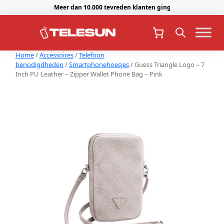
Meer dan 10.000 tevreden klanten gingen je voor.
Home
/
Accessoires
/
Telefoon
benodigdheden
/
Smartphonehoesjes
/ Guess Triangle Logo – 7
Inch PU Leather – Zipper Wallet Phone Bag – Pink