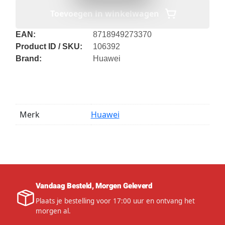
Toevoegen in winkelwagen
EAN:
8718949273370
Product ID / SKU:
106392
Brand:
Huawei
Merk
Huawei
Vandaag Besteld, Morgen Geleverd
Plaats je bestelling voor 17:00 uur en ontvang het
morgen al.