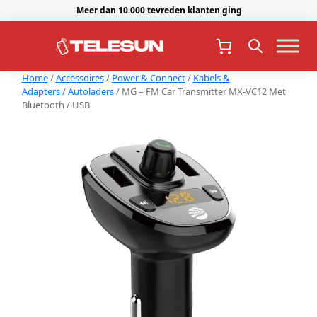
Meer dan 10.000 tevreden klanten gingen je voor.
Home
/
Accessoires
/
Power & Connect
/
Kabels &
Adapters
/
Autoladers
/ MG – FM Car Transmitter MX-VC12 Met
Bluetooth / USB