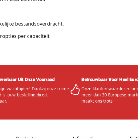
kelijke bestandsoverdracht.
opties per capaciteit
everbaar Uit Onze Voorraad
Betrouwbaar Voor Heel Eur
ge wachttijden! Dankzij onze ruime
Onze klanten waarderen onze
 is jouw bestelling direct
meer dan 30 Europese mark
aar.
maakt ons trots.