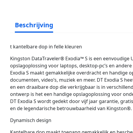
Beschrijving
t kantelbare dop in felle kleuren
Kingston DataTraveler® Exodia™ S is een eenvoudige U
opslagoplossing voor laptops, desktop-pc’s en andere 
Exodia S maakt gemakkelijke overdracht en handige o
documenten, video’s, muziek en meer. DT Exodia S heef
en een draaibare dop die verkrijgbaar is in verschillen
ontwerp is het een handige opslagoplossing voor onde
DT Exodia S wordt gedekt door vijf jaar garantie, grat
en de legendarische betrouwbaarheid van Kingston®.
Dynamisch design
Kantelbare dop maakt toegang gemakkelijk en besche