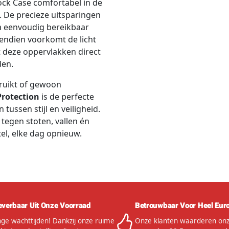
hock Case comfortabel in de
e. De precieze uitsparingen
a eenvoudig bereikbaar
vendien voorkomt de licht
deze oppervlakken direct
den.
bruikt of gewoon
Protection
is de perfecte
tussen stijl en veiligheid.
tegen stoten, vallen én
tel, elke dag opnieuw.
everbaar Uit Onze Voorraad
Betrouwbaar Voor Heel Eur
ge wachttijden! Dankzij onze ruime
Onze klanten waarderen onze