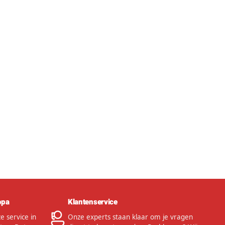
opa
Klantenservice
 service in
Onze experts staan klaar om je vragen