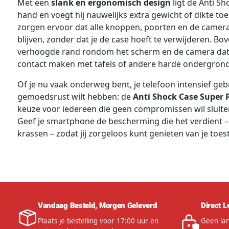
Met een
slank en ergonomisch design
ligt de Anti S
hand en voegt hij nauwelijks extra gewicht of dikte to
zorgen ervoor dat alle knoppen, poorten en de camer
blijven, zonder dat je de case hoeft te verwijderen. Bo
verhoogde rand rondom het scherm en de camera dat 
contact maken met tafels of andere harde ondergron
Of je nu vaak onderweg bent, je telefoon intensief ge
gemoedsrust wilt hebben: de
Anti Shock Case Super 
keuze voor iedereen die geen compromissen wil sluiten 
Geef je smartphone de bescherming die het verdient – 
krassen – zodat jij zorgeloos kunt genieten van je toes
Vandaag Besteld, Morgen Geleverd
Direct L
Plaats je bestelling voor 17:00 uur en
Geen lan