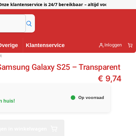
lantenservice is 24/7 bereikbaar – altijd voor je klaar!
Inloggen
Overige
Klantenservice
t
Samsung Galaxy S25 – Transparent
€
9,74
Op voorraad
n huis!
gen in winkelwagen