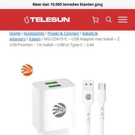
Meer dan 10.000 tevreden klanten gingen je voor.
Home
/
Accessoires
/
Power & Connect
/
Kabels &
Adapters
/
Kabels
/ MG CDA151C – USB Adapter met Kabel – 2
USB Poorten – 1m Kabel – USB to Type-C – 2.4A