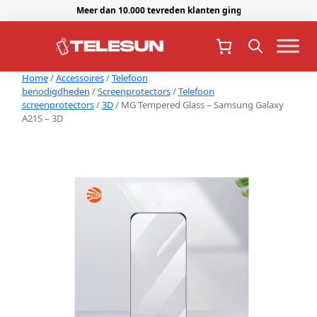
Meer dan 10.000 tevreden klanten gingen je voor.
Home
/
Accessoires
/
Telefoon
benodigdheden
/
Screenprotectors
/
Telefoon
screenprotectors
/
3D
/ MG Tempered Glass – Samsung Galaxy
A21S – 3D