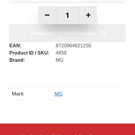
–
+
Toevoegen in winkelwagen
EAN:
8720964621258
Product ID / SKU:
4858
Brand:
MG
Merk
MG