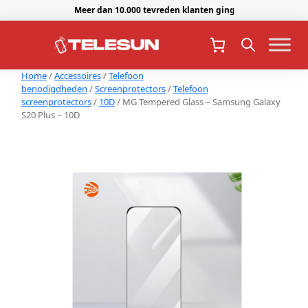
Meer dan 10.000 tevreden klanten gingen je voor.
Home
/
Accessoires
/
Telefoon
benodigdheden
/
Screenprotectors
/
Telefoon
screenprotectors
/
10D
/ MG Tempered Glass – Samsung Galaxy
S20 Plus – 10D