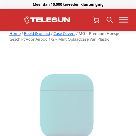
Meer dan 10.000 tevreden klanten gingen je voor.
Home
/
Beeld & geluid
/
Case Covers
/ MG – Premium Hoesje
Geschikt Voor Airpod 1/2 – Mint Oplaadcase Van Plastic