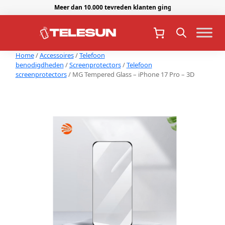
Meer dan 10.000 tevreden klanten gingen je voor.
Home
/
Accessoires
/
Telefoon
benodigdheden
/
Screenprotectors
/
Telefoon
screenprotectors
/ MG Tempered Glass – iPhone 17 Pro – 3D