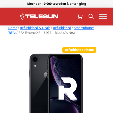
Meer dan 10.000 tevreden klanten gingen je voor.
Home
/
Refurbished & Deals
/
Refurbished
/
Smartphones
(RFA)
/ RFA iPhone XR – 64GB – Black (As New)
Refurbished Phone