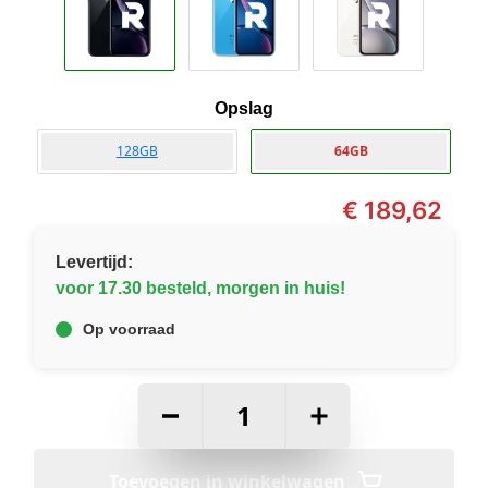
Opslag
128GB
64GB
€
189,62
Levertijd:
voor 17.30 besteld, morgen in huis!
Op voorraad
–
+
Toevoegen in winkelwagen