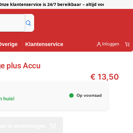
lantenservice is 24/7 bereikbaar – altijd voor je klaar!
Inloggen
Overige
Klantenservice
e plus Accu
€
13,50
Op voorraad
n huis!
gen in winkelwagen