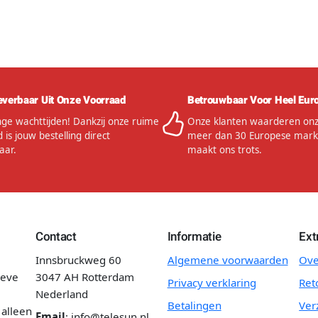
everbaar Uit Onze Voorraad
Betrouwbaar Voor Heel Eur
ge wachttijden! Dankzij onze ruime
Onze klanten waarderen onze
 is jouw bestelling direct
meer dan 30 Europese mark
aar.
maakt ons trots.
Contact
Informatie
Ext
Innsbruckweg 60
Algemene voorwaarden
Ove
ieve
3047 AH Rotterdam
Privacy verklaring
Ret
Nederland
Betalingen
Ver
 alleen
Email
:
info@telesun.nl