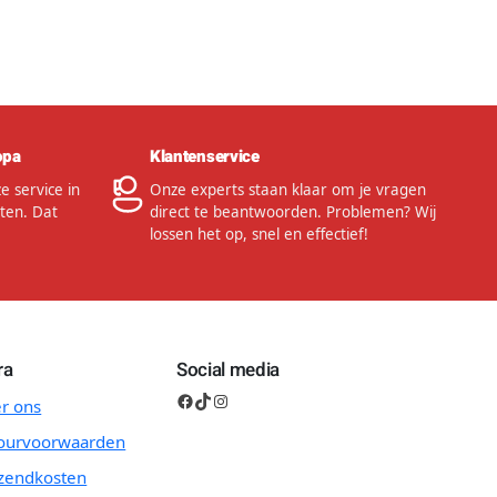
opa
Klantenservice
 service in
Onze experts staan klaar om je vragen
ten. Dat
direct te beantwoorden. Problemen? Wij
lossen het op, snel en effectief!
ra
Social media
Facebook
TikTok
Instagram
r ons
ourvoorwaarden
zendkosten