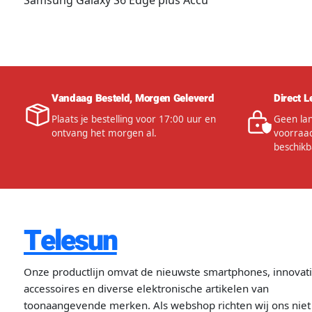
Samsung Galaxy S6 Edge plus Accu
Vandaag Besteld, Morgen Geleverd
Direct L
Plaats je bestelling voor 17:00 uur en
Geen lan
ontvang het morgen al.
voorraad
beschikb
Telesun
Onze productlijn omvat de nieuwste smartphones, innovat
accessoires en diverse elektronische artikelen van
toonaangevende merken. Als webshop richten wij ons niet