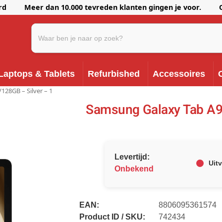
erd Meer dan 10.000 tevreden klanten gingen je voor. Onze k
Laptops & Tablets
Refurbished
Accessoires
128GB – Silver – 1
Samsung Galaxy Tab A9 
Levertijd:
Uit
Onbekend
EAN:
8806095361574
Product ID / SKU:
742434