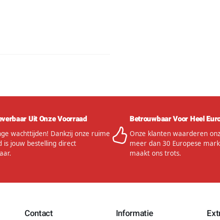
everbaar Uit Onze Voorraad
Betrouwbaar Voor Heel Eur
ge wachttijden! Dankzij onze ruime
Onze klanten waarderen onze
 is jouw bestelling direct
meer dan 30 Europese mark
aar.
maakt ons trots.
Contact
Informatie
Ext