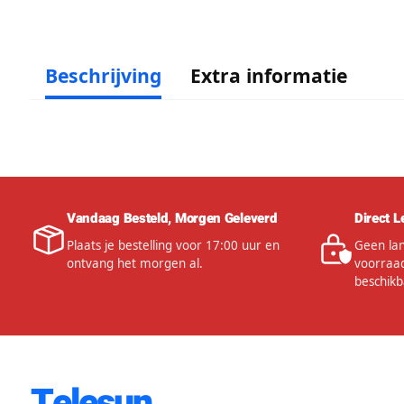
Beschrijving
Extra informatie
Vandaag Besteld, Morgen Geleverd
Direct L
Plaats je bestelling voor 17:00 uur en
Geen lan
ontvang het morgen al.
voorraad
beschikb
Telesun