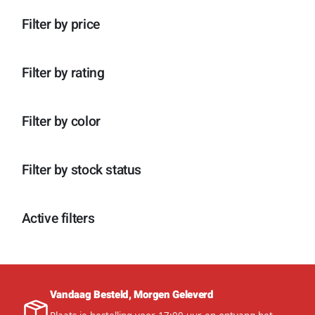
n
p
o
c
t
r
d
Filter by price
t
e
o
u
e
n
d
c
n
u
t
c
e
Filter by rating
t
n
e
n
Filter by color
Filter by stock status
Active filters
Vandaag Besteld, Morgen Geleverd