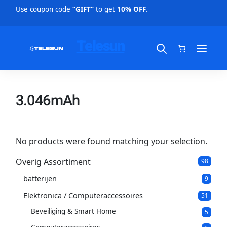
Use coupon code
“GIFT”
to get
10% OFF
.
Telesun
3.046mAh
No products were found matching your selection.
Overig Assortiment
9
98
8
batterijen
9
p
9
p
r
Elektronica / Computeraccessoires
5
51
r
o
1
o
d
Beveiliging & Smart Home
5
5
p
d
u
p
r
u
c