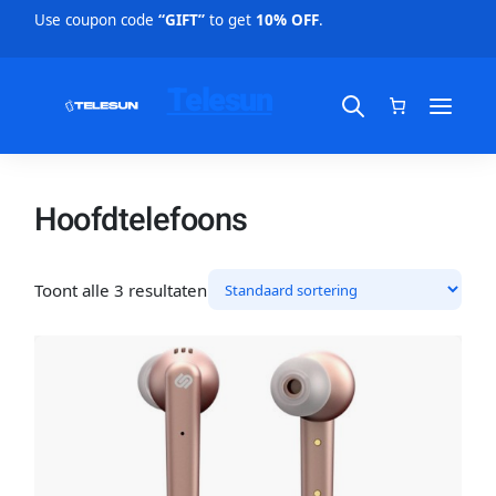
Use coupon code
“GIFT”
to get
10% OFF
.
Telesun
Hoofdtelefoons
Toont alle 3 resultaten