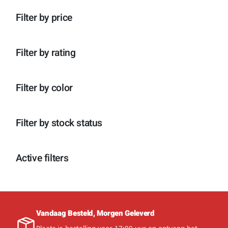
n
p
o
c
t
r
d
Filter by price
t
e
o
u
e
n
d
c
n
u
t
c
e
Filter by rating
t
n
e
n
Filter by color
Filter by stock status
Active filters
Vandaag Besteld, Morgen Geleverd