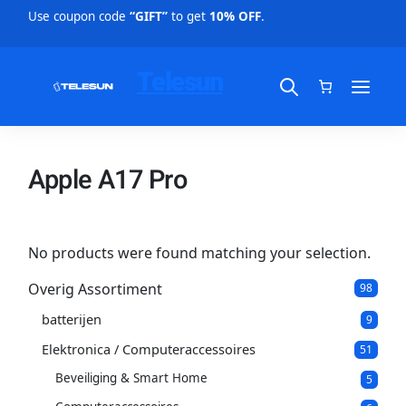
Use coupon code
“GIFT”
to get
10% OFF
.
Telesun
Apple A17 Pro
No products were found matching your selection.
Overig Assortiment
9
98
8
batterijen
9
p
9
p
r
Elektronica / Computeraccessoires
5
51
r
o
1
o
d
Beveiliging & Smart Home
5
5
p
d
u
p
r
u
c