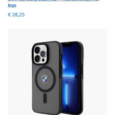
logo
€
28,25