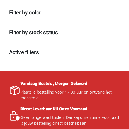
e
n
Filter by color
Filter by stock status
Active filters
Vandaag Besteld, Morgen Geleverd
Plaats je bestelling voor 17:00 uur en ontvang het
morgen al.
Direct Leverbaar Uit Onze Voorraad
Geen lange wachttijden! Dankzij onze ruime voorraad
is jouw bestelling direct beschikbaar.