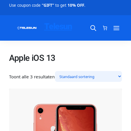
Use coupon code
“GIFT”
to get
10% OFF
.
Telesun
Apple iOS 13
Toont alle 3 resultaten