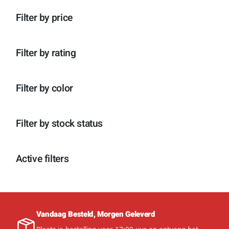
n
p
o
c
t
r
d
Filter by price
t
e
o
u
e
n
d
c
n
u
t
c
e
Filter by rating
t
n
e
n
Filter by color
Filter by stock status
Active filters
Vandaag Besteld, Morgen Geleverd