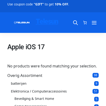
Use coupon code
“GIFT”
to get
10% OFF
.
Telesun
Apple iOS 17
No products were found matching your selection.
Overig Assortiment
9
98
8
batterijen
9
p
9
p
r
Elektronica / Computeraccessoires
5
51
r
o
1
o
d
Beveiliging & Smart Home
5
5
p
d
u
p
r
u
c