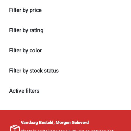
n
p
o
c
t
r
d
Filter by price
t
e
o
u
e
n
d
c
n
u
t
c
e
Filter by rating
t
n
e
n
Filter by color
Filter by stock status
Active filters
Vandaag Besteld, Morgen Geleverd