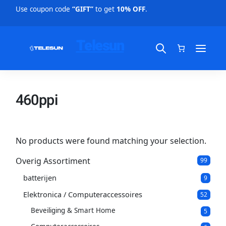
Use coupon code
“GIFT”
to get
10% OFF
.
Telesun
460ppi
No products were found matching your selection.
Overig Assortiment
9
99
9
batterijen
9
p
9
p
r
Elektronica / Computeraccessoires
5
52
r
o
2
o
d
Beveiliging & Smart Home
5
5
p
d
u
p
r
u
c