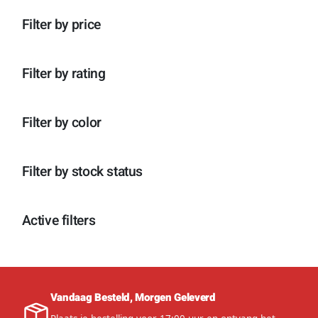
n
p
o
c
t
r
d
Filter by price
t
e
o
u
e
n
d
c
n
u
t
c
e
Filter by rating
t
n
e
n
Filter by color
Filter by stock status
Active filters
Vandaag Besteld, Morgen Geleverd