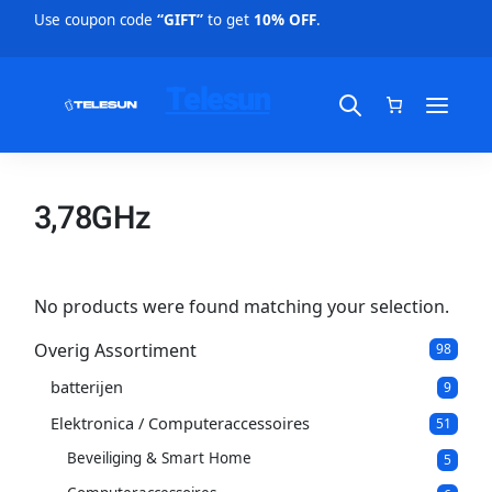
Use coupon code
“GIFT”
to get
10% OFF
.
Telesun
3,78GHz
No products were found matching your selection.
Overig Assortiment
9
98
8
batterijen
9
p
9
p
r
Elektronica / Computeraccessoires
5
51
r
o
1
o
d
Beveiliging & Smart Home
5
5
p
d
u
p
r
u
c