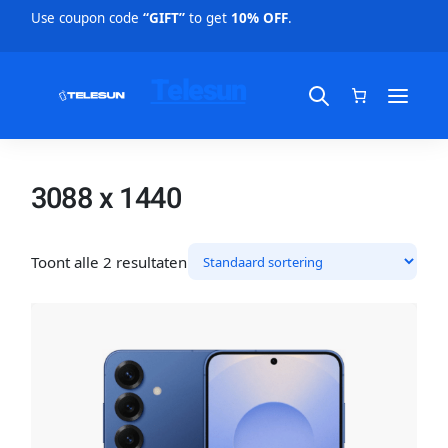
Use coupon code
“GIFT”
to get
10% OFF
.
Telesun
3088 x 1440
Toont alle 2 resultaten