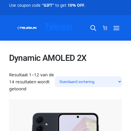
Use coupon code
“GIFT”
to get
10% OFF
.
Telesun
Dynamic AMOLED 2X
Resultaat 1–12 van de
14 resultaten wordt
getoond