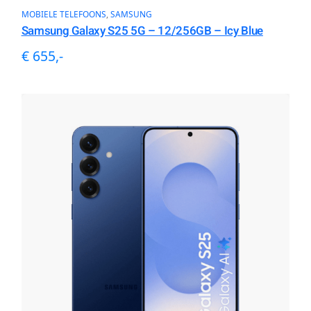
MOBIELE TELEFOONS
, 
SAMSUNG
Samsung Galaxy S25 5G – 12/256GB – Icy Blue
€ 655,-