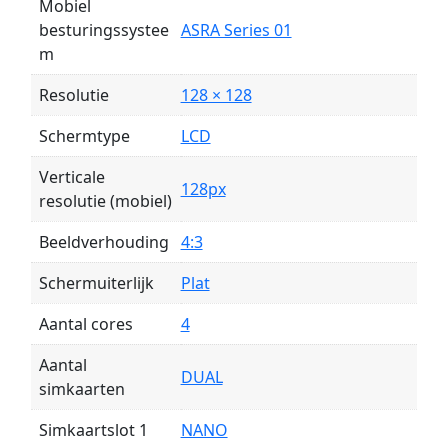
Mobiel
besturingssystee
ASRA Series 01
m
Resolutie
128 × 128
Schermtype
LCD
Verticale
128px
resolutie (mobiel)
Beeldverhouding
4:3
Schermuiterlijk
Plat
Aantal cores
4
Aantal
DUAL
simkaarten
Simkaartslot 1
NANO