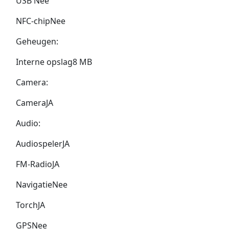
USB Nee
NFC-chipNee
Geheugen:
Interne opslag8 MB
Camera:
CameraJA
Audio:
AudiospelerJA
FM-RadioJA
NavigatieNee
TorchJA
GPSNee