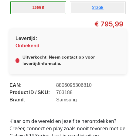
256GB
512GB
€
795,99
Levertijd:
Onbekend
Uitverkocht, Neem contact op voor
levertijdinformatie.
EAN:
8806095306810
Product ID / SKU:
703188
Brand:
Samsung
Klaar om de wereld en jezelf te herontdekken?
Creëer, connect en play zoals nooit tevoren met de
Galaxy S24 Series. Laat je creativiteit en