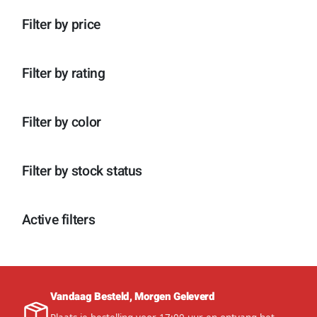
n
p
o
c
t
r
d
Filter by price
t
e
o
u
e
n
d
c
n
u
t
c
e
Filter by rating
t
n
e
n
Filter by color
Filter by stock status
Active filters
Vandaag Besteld, Morgen Geleverd