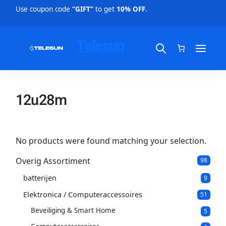
Use coupon code
“GIFT”
to get
10% OFF
.
Telesun
12u28m
No products were found matching your selection.
Overig Assortiment
9
98
8
batterijen
9
p
9
p
r
Elektronica / Computeraccessoires
5
51
r
o
1
o
d
Beveiliging & Smart Home
5
5
p
d
u
p
r
u
c