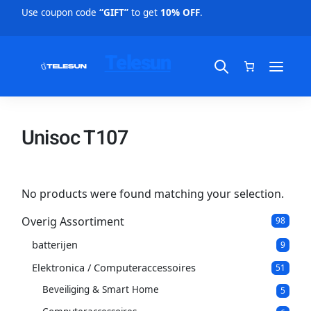
Use coupon code
“GIFT”
to get
10% OFF
.
Telesun
Unisoc T107
No products were found matching your selection.
Overig Assortiment
9
98
8
batterijen
9
p
9
p
r
Elektronica / Computeraccessoires
5
51
r
o
1
o
d
Beveiliging & Smart Home
5
5
p
d
u
p
r
u
c