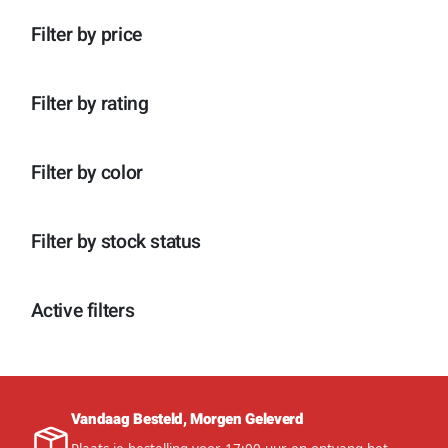
n
p
o
c
t
r
d
Filter by price
t
e
o
u
e
n
d
c
n
u
t
c
e
Filter by rating
t
n
e
n
Filter by color
Filter by stock status
Active filters
Vandaag Besteld, Morgen Geleverd