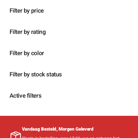
n
p
o
c
t
r
d
Filter by price
t
e
o
u
e
n
d
c
n
u
t
c
e
Filter by rating
t
n
e
n
Filter by color
Filter by stock status
Active filters
Vandaag Besteld, Morgen Geleverd