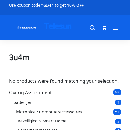
Use coupon code
“GIFT”
to get
10% OFF
.
Telesun
3u4m
No products were found matching your selection.
Overig Assortiment
9
98
8
batterijen
9
p
9
p
r
Elektronica / Computeraccessoires
5
51
r
o
1
o
d
Beveiliging & Smart Home
5
5
p
d
u
p
r
u
c