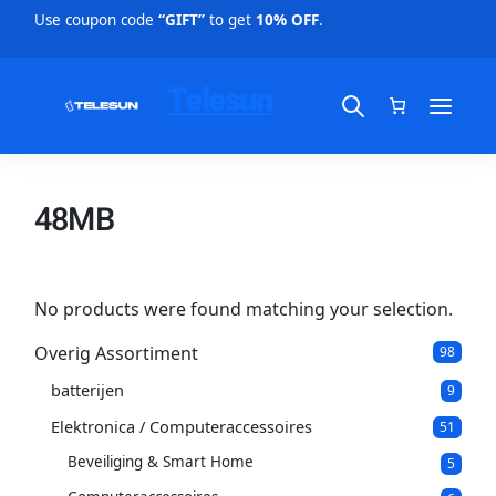
Use coupon code
“GIFT”
to get
10% OFF
.
Telesun
48MB
No products were found matching your selection.
Overig Assortiment
9
98
8
batterijen
9
p
9
p
r
Elektronica / Computeraccessoires
5
51
r
o
1
o
d
Beveiliging & Smart Home
5
5
p
d
u
p
r
u
c