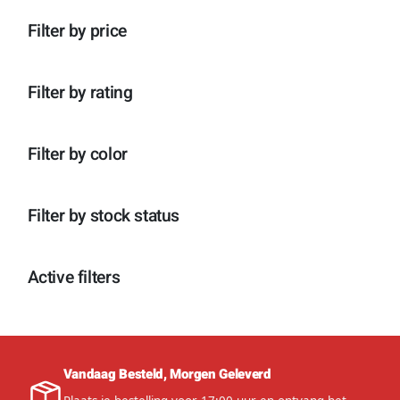
n
p
o
c
t
r
d
Filter by price
t
e
o
u
e
n
d
c
n
u
t
c
e
Filter by rating
t
n
e
n
Filter by color
Filter by stock status
Active filters
Vandaag Besteld, Morgen Geleverd