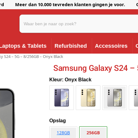
erd Meer dan 10.000 tevreden klanten gingen je voor. Onze k
Laptops & Tablets
Refurbished
Accessoires
y S24 – 5G – 8/256GB – Onyx Black
Samsung Galaxy S24 – 
Kleur: Onyx Black
Opslag
128GB
256GB