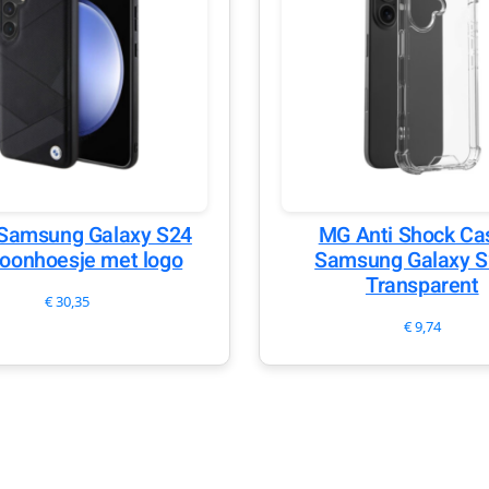
amsung Galaxy S24
MG Anti Shock Ca
foonhoesje met logo
Samsung Galaxy S
Transparent
€
30,35
€
9,74