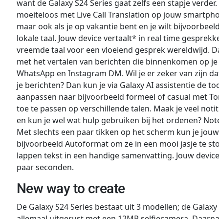
want de Galaxy S24 Series gaat zelfs een stapje verder
moeiteloos met Live Call Translation op jouw smartph
maar ook als je op vakantie bent en je wilt bijvoorbee
lokale taal. Jouw device vertaalt* in real time gespre
vreemde taal voor een vloeiend gesprek wereldwijd. Da
met het vertalen van berichten die binnenkomen op je 
WhatsApp en Instagram DM. Wil je er zeker van zijn dat 
je berichten? Dan kun je via Galaxy AI assistentie de to
aanpassen naar bijvoorbeeld formeel of casual met To
toe te passen op verschillende talen. Maak je veel notit
en kun je wel wat hulp gebruiken bij het ordenen? Note
Met slechts een paar tikken op het scherm kun je jouw
bijvoorbeeld Autoformat om ze in een mooi jasje te s
lappen tekst in een handige samenvatting. Jouw devic
paar seconden.
New way to create
De Galaxy S24 Series bestaat uit 3 modellen; de Galaxy 
allemaal uitgerust met een 12MP selfiecamera. Daarna