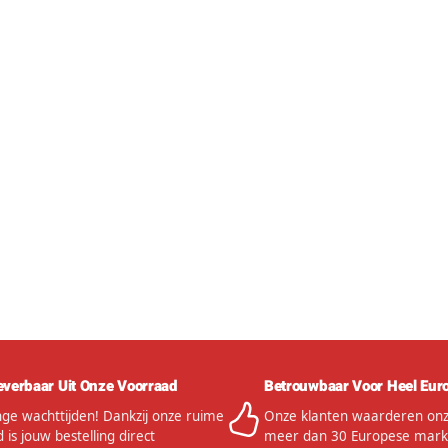
everbaar Uit Onze Voorraad
Betrouwbaar Voor Heel Eur
ge wachttijden! Dankzij onze ruime
Onze klanten waarderen onze
 is jouw bestelling direct
meer dan 30 Europese mark