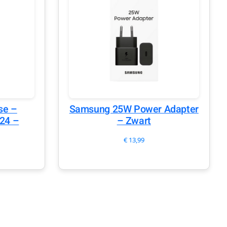
se –
Samsung 25W Power Adapter
24 –
– Zwart
€
13,99