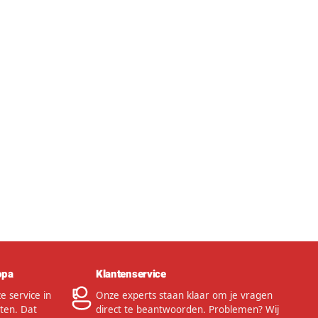
opa
Klantenservice
 service in
Onze experts staan klaar om je vragen
ten. Dat
direct te beantwoorden. Problemen? Wij