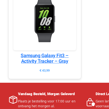
Samsung Galaxy Fit3 –
Activity Tracker – Gray
€
43,99
Vandaag Besteld, Morgen Geleverd
Direct L
Plaats je bestelling voor 17:00 uur en
Geen lan
ontvang het morgen al.
voorraad