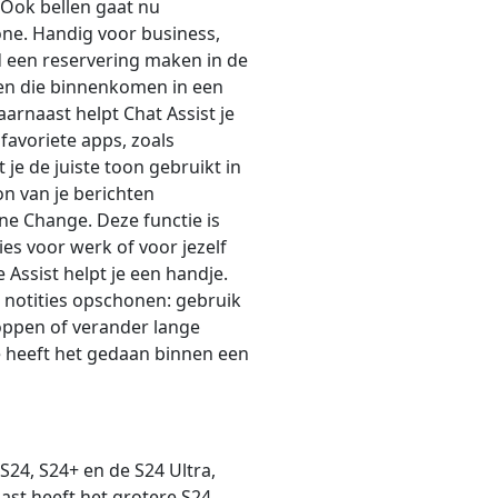
. Ook bellen gaat nu
one. Handig voor business,
ld een reservering maken in de
kken die binnenkomen in een
arnaast helpt Chat Assist je
favoriete apps, zoals
je de juiste toon gebruikt in
on van je berichten
ne Change. Deze functie is
ies voor werk of voor jezelf
 Assist helpt je een handje.
 notities opschonen: gebruik
toppen of verander lange
e heeft het gedaan binnen een
S24, S24+ en de S24 Ultra,
ast heeft het grotere S24