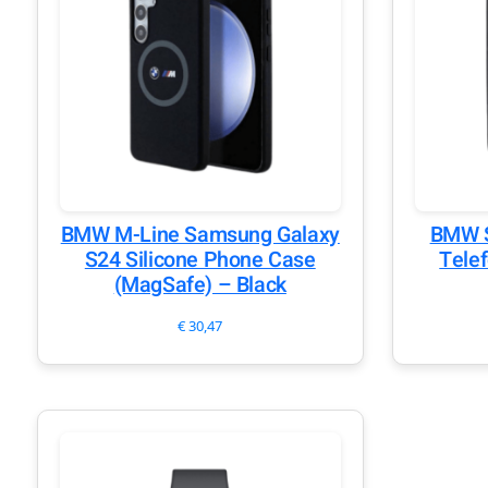
BMW M-Line Samsung Galaxy
BMW S
S24 Silicone Phone Case
Tele
(MagSafe) – Black
€
30,47